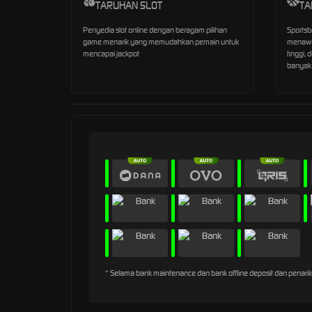
TARUHAN SLOT
TA
Penyedia slot online dengan beragam pilihan
Sportsb
game menarik yang memudahkan pemain untuk
menawar
mencapai jackpot
tinggi,
banyak 
* Selama bank maintenance dan bank offline deposit dan penarik