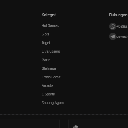
Kategori
Dukungan
Hot Games
+6282
Slots
dewasl
Togel
Live Casino
Race
Olahraga
Crash Game
Arcade
E-Sports
Sabung Ayam