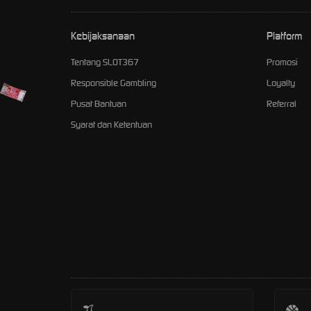
Kebijaksanaan
Platform
Tentang SLOT367
Promosi
Responsible Gambling
Loyalty
Pusat Bantuan
Referral
Syarat dan Ketentuan