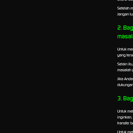
Setelah m
Jangan lu
2. Ba
masal
Untuk men
yang ters
Selain it
masalah 
Jika Anda
dukungan
3. Ba
Untuk me
inginkan,
transfer b
Untuk mel