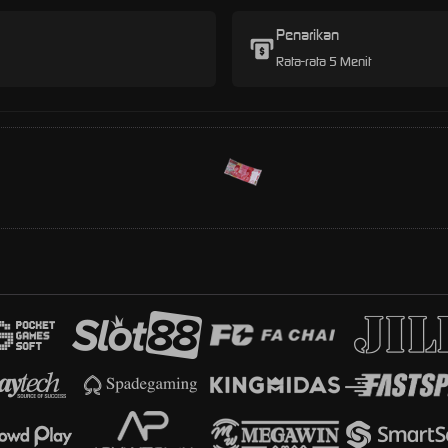
Penarikan
Rata-rata 5 Menit