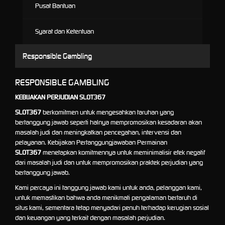
Pusat Bantuan
Syarat dan Ketentuan
Responsible Gambling
RESPONSIBLE GAMBLING
KEBIJAKAN PERJUDIAN SLOT367
SLOT367
berkomitmen untuk mengesahkan taruhan yang
bertanggung jawab seperti halnya mempromosikan kesadaran akan
masalah judi dan meningkatkan pencegahan, intervensi dan
pelayanan. Kebijakan Pertanggungjawaban Permainan
SLOT367
menetapkan komitmennya untuk meminimalisir efek negatif
dari masalah judi dan untuk mempromosikan praktek perjudian yang
bertanggung jawab.
Kami percaya ini tanggung jawab kami untuk anda, pelanggan kami,
untuk memastikan bahwa anda menikmati pengalaman bertaruh di
situs kami, sementara tetap menyadari penuh terhadap kerugian sosial
dan keuangan yang terkait dengan masalah perjudian.