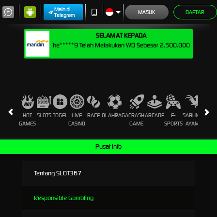
Main di
MASUK
DAFTAR
Telegram
SELAMAT KEPADA
he*****9 Telah Melakukan WD Sebesar 2.500.000
HOT
SLOTS
TOGEL
LIVE
RACE
OLAHRAGA
CRASH
ARCADE
E-
SABUNG
PROM
GAMES
CASINO
GAME
SPORTS
AYAM
Pusat Info
Tentang SLOT367
Responsible Gambling