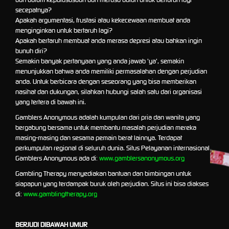
secepatnya?
Apakah argumentasi, frustasi atau kekecewaan membuat anda
menginginkan untuk bertaruh lagi?
Apakah bertaruh membuat anda merasa depresi atau bahkan ingin
bunuh diri?
Semakin banyak pertanyaan yang anda jawab 'ya', semakin
menunjukkan bahwa anda memiliki permasalahan dengan perjudian
anda. Untuk berbicara dengan seseorang yang bisa memberikan
nasihat dan dukungan, silahkan hubungi salah satu dari organisasi
yang tertera di bawah ini.
Gamblers Anonymous adalah kumpulan dari pria dan wanita yang
bergabung bersama untuk membantu masalah perjudian mereka
masing-masing dan sesama pemain berat lainnya. Terdapat
perkumpulan regional di seluruh dunia. Situs Pelayanan internasional
Gamblers Anonymous ada di:
www.gamblersanonymous.org
Gambling Therapy menyediakan bantuan dan bimbingan untuk
siapapun yang terdampak buruk oleh perjudian. Situs ini bisa diakses
di:
www.gamblingtherapy.org
BERJUDI DIBAWAH UMUR