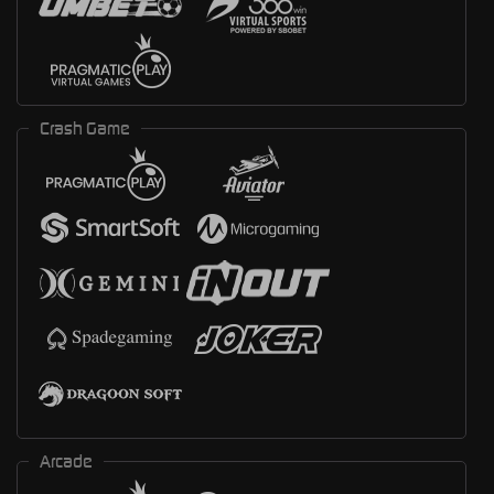
Crash Game
Arcade