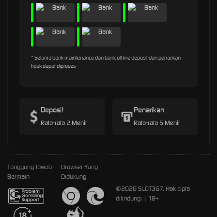
* Selama bank maintenance dan bank offline deposit dan penarikan
tidak dapat diproses
Deposit
Penarikan
Rata-rata 2 Menit
Rata-rata 5 Menit
Tanggung Jawab
Browser Yang
Bermain
Didukung
©2026 SLOT367. Hak cipta
dilindungi | 18+