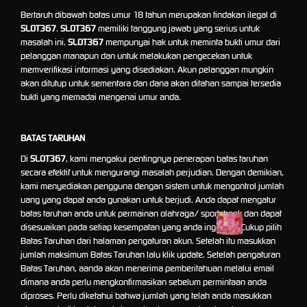
Bertaruh dibawah batas umur 18 tahun merupakan tindakan ilegal di
SLOT367
.
SLOT367
memiliki tanggung jawab yang serius untuk
masalah ini.
SLOT367
mempunyai hak untuk meminta bukti umur dari
pelanggan manapun dan untuk melakukan pengecekan untuk
memverifikasi informasi yang disediakan. Akun pelanggan mungkin
akan ditutup untuk sementara dan dana akan ditahan sampai tersedia
bukti yang memadai mengenai umur anda.
BATAS TARUHAN
Di
SLOT367
, kami mengakui pentingnya penerapan batas taruhan
secara efektif untuk mengurangi masalah perjudian. Dengan demikian,
kami menyediakan pengguna dengan sistem untuk mengontrol jumlah
uang yang dapat anda gunakan untuk berjudi. Anda dapat mengatur
batas taruhan anda untuk permainan olahraga/ sportsbook dan dapat
disesuaikan pada setiap kesempatan yang anda inginkan. Cukup pilih
Batas Taruhan dari halaman pengaturan akun. Setelah itu masukkan
jumlah maksimum Batas Taruhan lalu klik update. Setelah pengaturan
Batas Taruhan, aanda akan menerima pemberitahuan melalui email
dimana anda perlu mengkonfirmasikan sebelum permintaan anda
diproses. Perlu diketahui bahwa jumlah yang telah anda masukkan