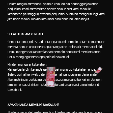
Dalam rangka membantu pemain kami dalam pertanggunjawaban
perjudian, kami memastikan bahwa semua staf kami memiliki
kesadaran pertanggunjawaban perjudian. Silahkan menghubungi kami
jika anda membutuhkan informasi atau bantuan lebih lanjut.
SELALU DALAM KENDALI
Sementara mayoritas dari pelanggan kami bermain dalam kemampuan
mereka namun untuk beberapa orang akan lebih sulit membatasi diri.
Untuk mengendalikan kebiasaan bermain anda kami meminta anda
untuk mengingat beberapa poin di bawah ini:
Hindari mengejar kekalahan.
Hanya bertaruh jika anda yakin dapat menutup kekalahan anda.
Selalu perhatikan waktu dan mengamati penggunaan dana anda.
Jika anda ingin berbicara dengan seseorang yang berkaitan dengan
taruhan anda, silahkan hubungi satu dari organisasi yang tertera di
bawah ini.
APAKAH ANDA MEMILIKI MASALAH?
Jika taruhan anda berdampak buruk terhadap hidup anda atau hidup