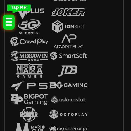
Tap Me!