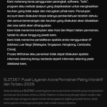
Kami melarang keras penggunaan perangkat, software, "bots",
program atau metode apapun yang diaplikasikan untuk menghasilkan
taruhan yang tidak wajar dan merugikan pihak kami. Penutupan
account akan dilakukan tanpa adanya pemberitahuan terlebih dahulu
dan semua kemenangan dari taruhan yang dilakukan akan dibatalkan
dan sisa saldo akan dihanguskan.
Kami tidak menerima komplain atas Void dan Reject dalam permainan,
Sebab itu diluar tanggung jawab kami.
Kami tidak menerima pendaftaran apabila anda menggunakan IP
Address Luar Negri (Malaysia, Singapore, Hongkong, Cambodia,
China).
Proses Withdraw atau penarikan tidak dapat dilakukan apabila
informasi rekening tertuju berbeda seperti informasi rekening pada
database kami.
SLOT367: Pusat Layanan Arena Permainan Paling Interaktif
dan Terbaru 2026
Selamat datang di
SLOT367
, pusat layanan arena permainan interaktif yang menghadirkan
pembaruan fitur terbaru di tahun 2026. Platform ini dirancang dengan sistem modern dan
responsif agar pengguna dapat menikmati pengalaman digital yang lebih lancar, stabil,
serta nyaman di berbagai perangkat, baik mobile maupun desktop.