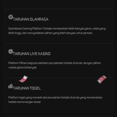
TARUHAN OLAHRAGA
Sportsbook Gaming Platform Terbaik menawarkan lebih banyak game, odds yang
lebih tinggi, dan menyediakan pilihan yang lebih banyak untuk pemain.
TARUHAN LIVE KASINO
Platform Pilihan bagi perusahaan-perusahaan terbaik di dunia, dengan pilihan
variasi game terbanyak
TARUHAN TOGEL
Platform togel yang menarik dari perusahan terbaik di dunia yang menawarkan
hadiah kemenangan besar