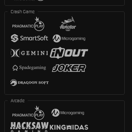
Crash Game
Arcade