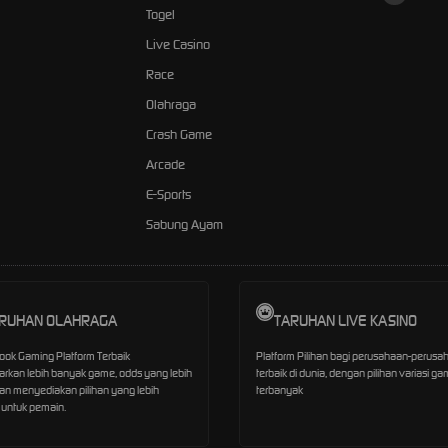
Togel
Live Casino
Race
Olahraga
Crash Game
Arcade
E-Sports
Sabung Ayam
RUHAN OLAHRAGA
TARUHAN LIVE KASINO
ook Gaming Platform Terbaik
Platform Pilihan bagi perusahaan-perusa
kan lebih banyak game, odds yang lebih
terbaik di dunia, dengan pilihan variasi g
 dan menyediakan pilihan yang lebih
terbanyak
untuk pemain.