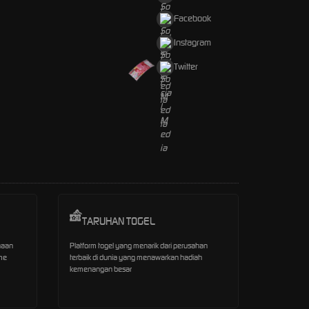
Facebook
Instagram
Twitter
TARUHAN TOGEL
haan
Platform togel yang menarik dari perusahan
ame
terbaik di dunia yang menawarkan hadiah
kemenangan besar