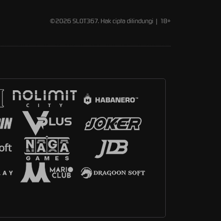
©2026 SLOT367. Hak cipta dilindungi | 18+