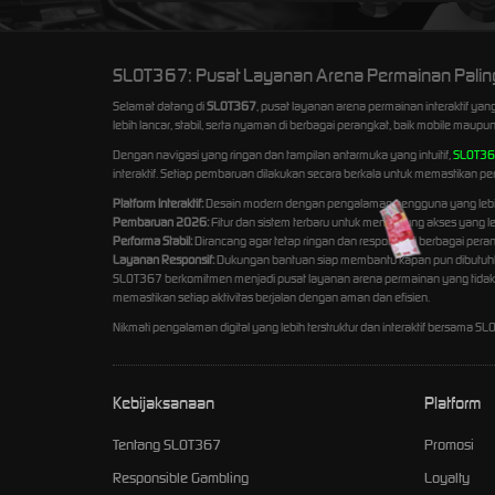
SLOT367: Pusat Layanan Arena Permainan Paling 
Selamat datang di
SLOT367
, pusat layanan arena permainan interaktif ya
lebih lancar, stabil, serta nyaman di berbagai perangkat, baik mobile maupu
Dengan navigasi yang ringan dan tampilan antarmuka yang intuitif,
SLOT3
interaktif. Setiap pembaruan dilakukan secara berkala untuk memastikan p
Platform Interaktif:
Desain modern dengan pengalaman pengguna yang lebi
Pembaruan 2026:
Fitur dan sistem terbaru untuk mendukung akses yang le
Performa Stabil:
Dirancang agar tetap ringan dan responsif di berbagai peran
Layanan Responsif:
Dukungan bantuan siap membantu kapan pun dibutuh
SLOT367 berkomitmen menjadi pusat layanan arena permainan yang tidak h
memastikan setiap aktivitas berjalan dengan aman dan efisien.
Nikmati pengalaman digital yang lebih terstruktur dan interaktif bersama 
Kebijaksanaan
Platform
Tentang SLOT367
Promosi
Responsible Gambling
Loyalty