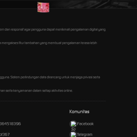
odern dan responsif agar pengguna dapat menikmati pengalaman digital yang
ta mengakses fitur tambahan yang membuat pengalaman terasa lebih
una. Sistem perlindungan data dirancang untuk menjaga privasi serta
nan serta kenyamanan dalam setiap aktivitas online.
Komunitas
364518396
Facebook
ot367
Telegram