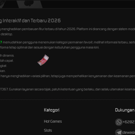
Interaktif dan Terbaru 2026
ng menghadirkan pembaruan fitur terbaru di tahun 2026. Platform ini dirancang dengan sistem m
n desktop.
67
memudahkan pengguna menemukan kategori permainan favorit, melihat informasi terbaru, ser
erforma tetap optimal dan sesuai dengan kebutuhan pengguna masa kini.
h dinamis.
bih cepat.
gkat.
kan.
anya menghadirkan variasi pilihan, tetapi juga memperhatikan kenyamanan dan keamanan pengg
SLOT367. Gunakan layanan secara bijak, patuhi ketentuan yang berlaku, dan selalu utamakan keama
Kategori
Dukungan
Hot Games
+6282
Slots
dewasl