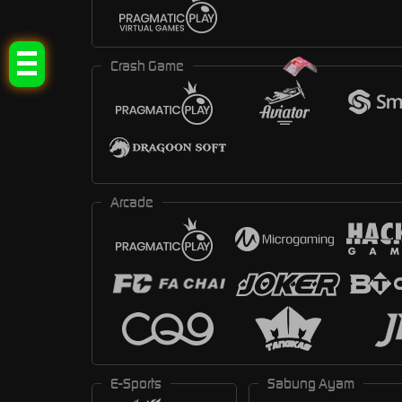
Tap Me!
Crash Game
Arcade
E-Sports
Sabung Ayam